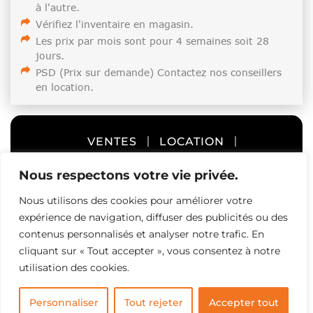
à l'autre.
Vérifiez l'inventaire en magasin.
Les prix par mois sont pour 4 semaines soit 28
jours.
PSD (Prix sur demande) Contactez nos conseillers
en location.
VENTES
LOCATION
ENTREPROSAGE
À PROPOS
Nous respectons votre vie privée.
Nous utilisons des cookies pour améliorer votre
CARRIÈRES
CONTACT
expérience de navigation, diffuser des publicités ou des
contenus personnalisés et analyser notre trafic. En
cliquant sur « Tout accepter », vous consentez à notre
utilisation des cookies.
©
ÉQUIPEMENT INDUSTRIEL ELT
– 2023. TOUS
LES DROITS SONT RÉSERVÉS.
SL MÉDIAS
Personnaliser
Tout rejeter
Accepter tout