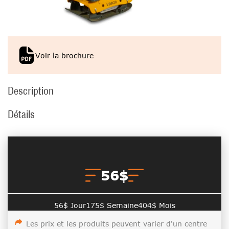
Voir la brochure
Description
Détails
56
$
56$ Jour
175$ Semaine
404$ Mois
Les prix et les produits peuvent varier d'un centre