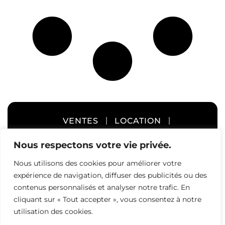
Paysagement
Plaque
Palan
Remorque
Pompe / Génératrice / Compresseur / Soudure /
Éclairage
Trailer
VENTES
LOCATION
ENTREPROSAGE
À PROPOS
Chauffage Gaz
Chauffage
Nous respectons votre vie privée.
Naturel / Huile
Éléctrique
/ Propane
Nous utilisons des cookies pour améliorer votre
CARRIÈRES
CONTACT
expérience de navigation, diffuser des publicités ou des
contenus personnalisés et analyser notre trafic. En
cliquant sur « Tout accepter », vous consentez à notre
utilisation des cookies.
©
ÉQUIPEMENT INDUSTRIEL ELT
– 2023. TOUS