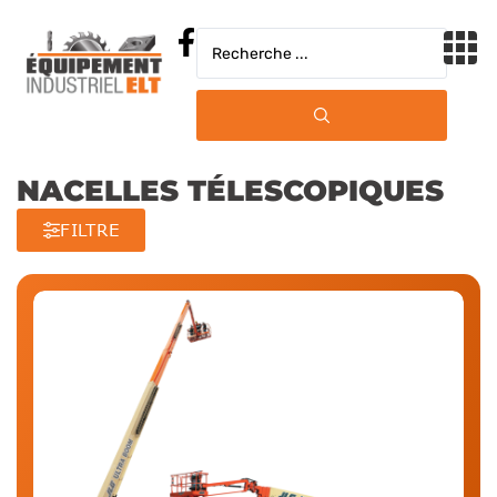
Ventes
Location
NACELLES TÉLESCOPIQUES
Entreprosage
FILTRE
À Propos
Béton
Carrières
Chauffage / Ventilation
Contact
Compaction / Excavation
Élévation / Échafaudage