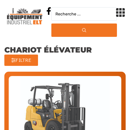
Ventes
Location
CHARIOT ÉLÉVATEUR
Entreprosage
FILTRE
À Propos
Béton
Carrières
Chauffage / Ventilation
Contact
Compaction / Excavation
Élévation / Échafaudage