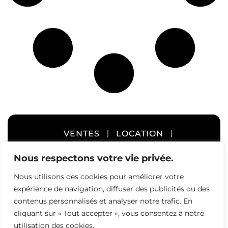
Paysagement
Plaque
Palan
Remorque
Pompe / Génératrice / Compresseur / Soudure /
Éclairage
Trailer
VENTES
LOCATION
Chauffage Gaz
Chauffage
Naturel / Huile
Éléctrique
ENTREPROSAGE
À PROPOS
Nous respectons votre vie privée.
/ Propane
Nous utilisons des cookies pour améliorer votre
CARRIÈRES
CONTACT
expérience de navigation, diffuser des publicités ou des
contenus personnalisés et analyser notre trafic. En
cliquant sur « Tout accepter », vous consentez à notre
utilisation des cookies.