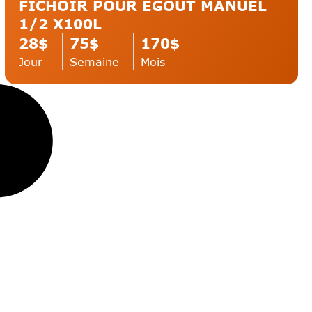
FICHOIR POUR ÉGOUT MANUEL
1/2 X100L
Nacelle articulée, carburant
28$
75$
170$
Jour
Semaine
Mois
Plateforme Hydraulique / Essence / Propane /
Diesel