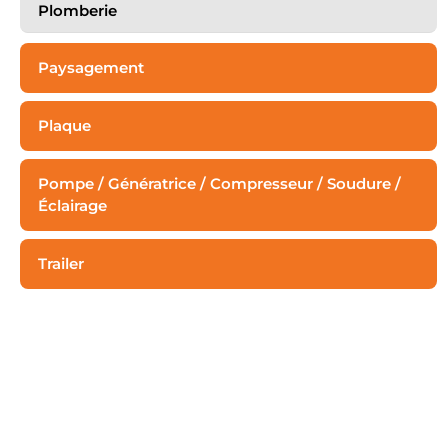
Plomberie
Paysagement
Plaque
Plaque
Pompe / Génératrice / Compresseur / Soudure /
Éclairage
Trailer
Excavation