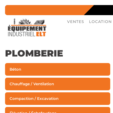
VENTES
LOCATION
PLOMBERIE
Béton
Chauffage / Ventilation
Compaction / Excavation
Chariot téléscopique