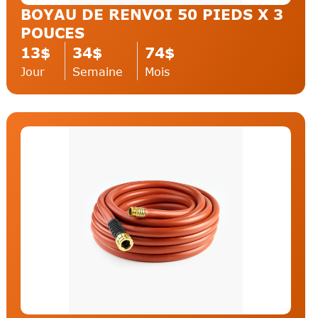
BOYAU DE RENVOI 50 PIEDS X 3
POUCES
13$
34$
74$
Jour
Semaine
Mois
Rouleau Compacteur