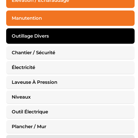
Élévation / Échafaudage
Manutention
Outillage Divers
Chariot / Déménagement
Chantier / Sécurité
Électricité
Laveuse À Pression
Niveaux
Chauffage Gaz Naturel / Huile / Propane
Outil Électrique
Plancher / Mur