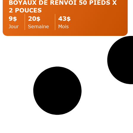
BOYAUX DE RENVOI 50 PIEDS X
2 POUCES
Nacelle articulée / À batterie et/ou remorquable
9$
20$
43$
Jour
Semaine
Mois
Plateforme Hydraulique / Batterie