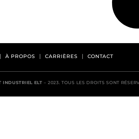
Génératrice
À PROPOS
CARRIÈRES
CONTACT
 INDUSTRIEL ELT
– 2023. TOUS LES DROITS SONT RÉSER
Éclairage