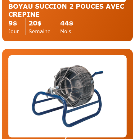
BOYAU SUCCION 2 POUCES AVEC
CREPINE
9$
20$
44$
Jour
Semaine
Mois
Chargeur / Transporteur