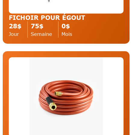
FICHOIR POUR ÉGOUT
28$
75$
0$
Jour
Semaine
Mois
Palan
Chauffage Éléctrique